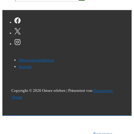
nach:
Footer-
Datenschutzerklärung
Menü
Kontakt
Copyright © 2026
Ostsee erleben
| Präsentiert von
Responsive-
Theme
Copyright © 2026
Ostsee erleben
| Präsentiert von
Responsive-