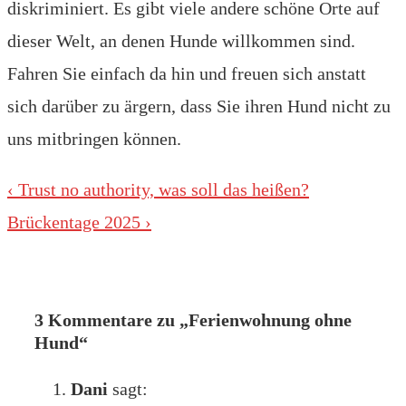
diskriminiert. Es gibt viele andere schöne Orte auf
dieser Welt, an denen Hunde willkommen sind.
Fahren Sie einfach da hin und freuen sich anstatt
sich darüber zu ärgern, dass Sie ihren Hund nicht zu
uns mitbringen können.
Beitragsnavigation
Vorheriger
‹ Trust no authority, was soll das heißen?
Beitrag
Nächster
Brückentage 2025 ›
ist
Beitrag
ist
3 Kommentare zu „
Ferienwohnung ohne
Hund
“
Dani
sagt: