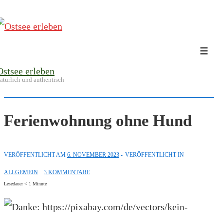
↓
Zum
Inhalt
Me
Ostsee erleben
atürlich und authentisch
Ferienwohnung ohne Hund
VERÖFFENTLICHT AM
6. NOVEMBER 2023
VERÖFFENTLICHT IN
ALLGEMEIN
3 KOMMENTARE
Lesedauer
< 1
Minute