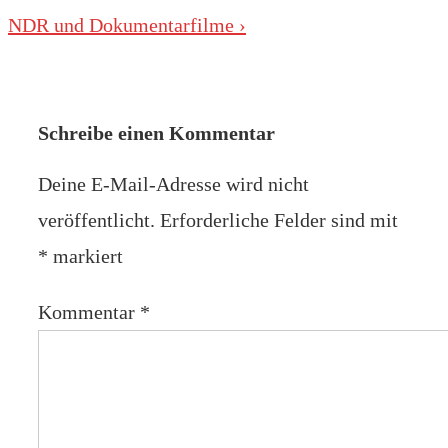
Beitrag
Nächster
NDR und Dokumentarfilme ›
ist
Beitrag
ist
Schreibe einen Kommentar
Deine E-Mail-Adresse wird nicht
veröffentlicht.
Erforderliche Felder sind mit
*
markiert
Kommentar
*