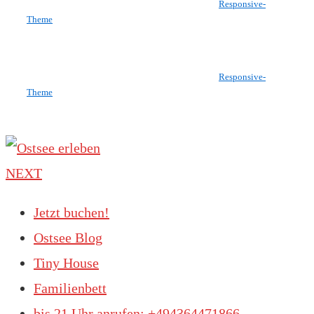
Copyright © 2026
Ostsee erleben
| Präsentiert von
Responsive-
Theme
Copyright © 2026
Ostsee erleben
| Präsentiert von
Responsive-
Theme
NEXT
Jetzt buchen!
Ostsee Blog
Tiny House
Familienbett
bis 21 Uhr anrufen: +494364471866