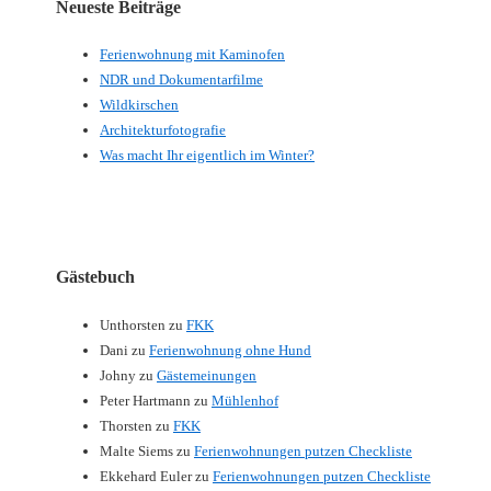
Neueste Beiträge
Ferienwohnung mit Kaminofen
NDR und Dokumentarfilme
Wildkirschen
Architekturfotografie
Was macht Ihr eigentlich im Winter?
Gästebuch
Unthorsten
zu
FKK
Dani
zu
Ferienwohnung ohne Hund
Johny
zu
Gästemeinungen
Peter Hartmann
zu
Mühlenhof
Thorsten
zu
FKK
Malte Siems
zu
Ferienwohnungen putzen Checkliste
Ekkehard Euler
zu
Ferienwohnungen putzen Checkliste