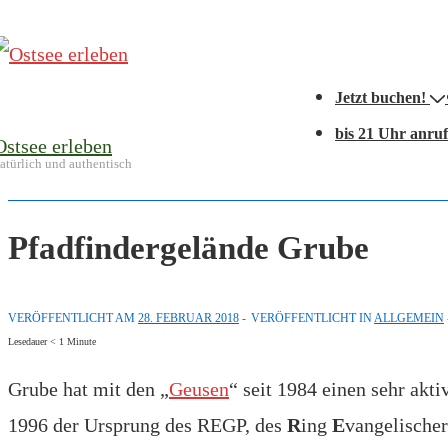
↓
Zum
Hauptnavigation
Inhalt
Jetzt buchen!
bis 21 Uhr anru
Ostsee erleben
atürlich und authentisch
Pfadfindergelände Grube
VERÖFFENTLICHT AM
28. FEBRUAR 2018
VERÖFFENTLICHT IN
ALLGEMEIN
Lesedauer
< 1
Minute
Grube hat mit den „
Geusen
“ seit 1984 einen sehr ak
1996 der Ursprung des REGP, des
R
ing
E
vangelische