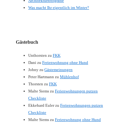
Architekturfotografie
Was macht Ihr eigentlich im Winter?
Gästebuch
Unthorsten
zu
FKK
Dani
zu
Ferienwohnung ohne Hund
Johny
zu
Gästemeinungen
Peter Hartmann
zu
Mühlenhof
Thorsten
zu
FKK
Malte Siems
zu
Ferienwohnungen putzen
Checkliste
Ekkehard Euler
zu
Ferienwohnungen putzen
Checkliste
Malte Siems
zu
Ferienwohnung ohne Hund