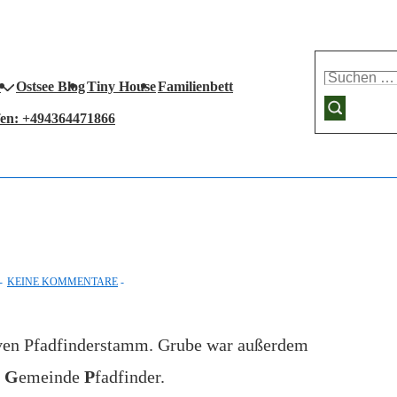
Suchen
Ostsee Blog
Tiny House
Familienbett
nach:
fen: +494364471866
KEINE KOMMENTARE
tiven Pfadfinderstamm. Grube war außerdem
r
G
emeinde
P
fadfinder.