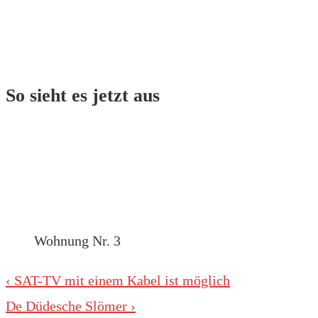
So sieht es jetzt aus
Wohnung Nr. 3
Beitragsnavigation
Vorheriger
‹ SAT-TV mit einem Kabel ist möglich
Beitrag
Nächster
De Düdesche Slömer ›