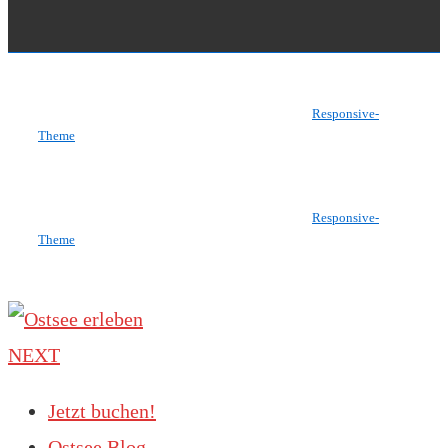
Copyright © 2026
Ostsee erleben
| Präsentiert von
Responsive-
Theme
Copyright © 2026
Ostsee erleben
| Präsentiert von
Responsive-
Theme
NEXT
Jetzt buchen!
Ostsee Blog