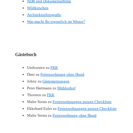
NDR und Dokumentarfilme
Wildkirschen
Architekturfotografie
Was macht Ihr eigentlich im Winter?
Gästebuch
Unthorsten
zu
FKK
Dani
zu
Ferienwohnung ohne Hund
Johny
zu
Gästemeinungen
Peter Hartmann
zu
Mühlenhof
Thorsten
zu
FKK
Malte Siems
zu
Ferienwohnungen putzen Checkliste
Ekkehard Euler
zu
Ferienwohnungen putzen Checkliste
Malte Siems
zu
Ferienwohnung ohne Hund