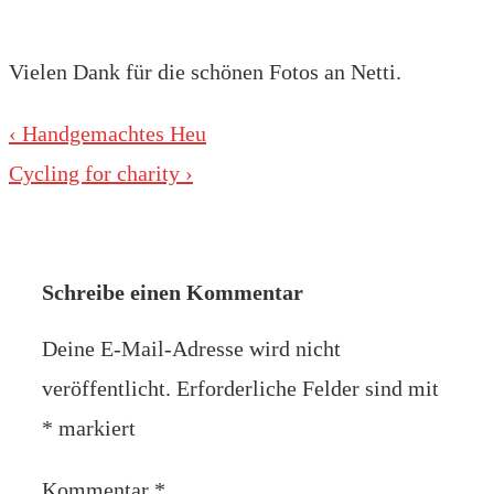
Vielen Dank für die schönen Fotos an Netti.
Beitragsnavigation
Vorheriger
‹ Handgemachtes Heu
Beitrag
Nächster
Cycling for charity ›
ist
Beitrag
ist
Schreibe einen Kommentar
Deine E-Mail-Adresse wird nicht
veröffentlicht.
Erforderliche Felder sind mit
*
markiert
Kommentar
*