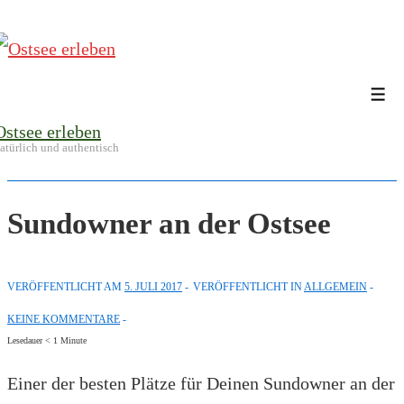
↓
Zum
Inhalt
Me
Ostsee erleben
atürlich und authentisch
Sundowner an der Ostsee
VERÖFFENTLICHT AM
5. JULI 2017
VERÖFFENTLICHT IN
ALLGEMEIN
KEINE KOMMENTARE
Lesedauer
< 1
Minute
Einer der besten Plätze für Deinen Sundowner an der