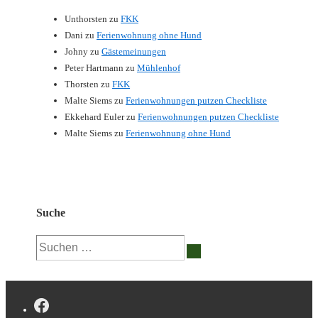
Unthorsten
zu
FKK
Dani
zu
Ferienwohnung ohne Hund
Johny
zu
Gästemeinungen
Peter Hartmann
zu
Mühlenhof
Thorsten
zu
FKK
Malte Siems
zu
Ferienwohnungen putzen Checkliste
Ekkehard Euler
zu
Ferienwohnungen putzen Checkliste
Malte Siems
zu
Ferienwohnung ohne Hund
Suche
Suchen
nach: