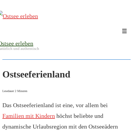
↓
Zum
Inhalt
Me
Ostsee erleben
atürlich und authentisch
Ostseeferienland
Lesedauer
2
Minuten
Das Ostseeferienland ist eine, vor allem bei
Familien mit Kindern
höchst beliebte und
dynamische Urlaubsregion mit den Ostseeädern