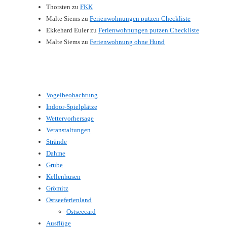
Thorsten
zu
FKK
Malte Siems
zu
Ferienwohnungen putzen Checkliste
Ekkehard Euler
zu
Ferienwohnungen putzen Checkliste
Malte Siems
zu
Ferienwohnung ohne Hund
Vogelbeobachtung
Indoor-Spielplätze
Wettervorhersage
Veranstaltungen
Strände
Dahme
Grube
Kellenhusen
Grömitz
Ostseeferienland
Ostseecard
Ausflüge