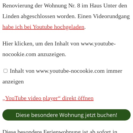
Renovierung der Wohnung Nr. 8 im Haus Unter den
Linden abgeschlossen worden. Einen Videorundgang
habe ich bei Youtube hochgeladen
.
„YouTube
Hier klicken, um den Inhalt von www.youtube-
video
player“
nocookie.com anzuzeigen.
von
www.youtube-
nocookie.com
Inhalt von www.youtube-nocookie.com immer
anzeigen
anzeigen
„YouTube video player“ direkt öffnen
Diese besondere Wohnung jetzt buchen!
Diese besondere Ferienwohnung ist ab sofort in