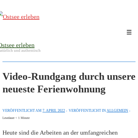
↓
Zum
Inhalt
Me
Ostsee erleben
atürlich und authentisch
Video-Rundgang durch unsere
neueste Ferienwohnung
VERÖFFENTLICHT AM
7. APRIL 2022
VERÖFFENTLICHT IN
ALLGEMEIN
Lesedauer
< 1
Minute
Heute sind die Arbeiten an der umfangreichen