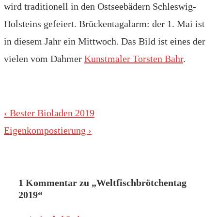
wird traditionell in den Ostseebädern Schleswig-
Holsteins gefeiert. Brückentagalarm: der 1. Mai ist
in diesem Jahr ein Mittwoch. Das Bild ist eines der
vielen vom Dahmer
Kunstmaler Torsten Bahr
.
Beitragsnavigation
Vorheriger
‹ Bester Bioladen 2019
Beitrag
Nächster
Eigenkompostierung ›
ist
Beitrag
ist
1 Kommentar zu „
Weltfischbrötchentag
2019
“