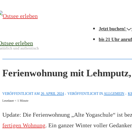
↓
Zum
Hauptnavigation
Inhalt
Jetzt buchen!
bis 21 Uhr anru
Ostsee erleben
atürlich und authentisch
Ferienwohnung mit Lehmputz
VERÖFFENTLICHT AM
26. APRIL 2024
VERÖFFENTLICHT IN
ALLGEMEIN
K
Lesedauer
< 1
Minute
Update: Die Ferienwohnung „Alte Yogaschule“ ist bezu
fertigen Wohnung
. Ein ganzer Winter voller Gedanken