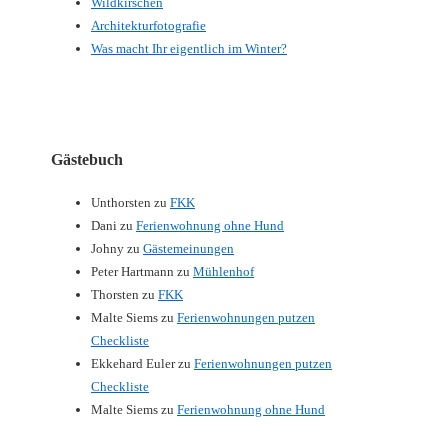
Wildkirschen
Architekturfotografie
Was macht Ihr eigentlich im Winter?
Gästebuch
Unthorsten
zu
FKK
Dani
zu
Ferienwohnung ohne Hund
Johny
zu
Gästemeinungen
Peter Hartmann
zu
Mühlenhof
Thorsten
zu
FKK
Malte Siems
zu
Ferienwohnungen putzen
Checkliste
Ekkehard Euler
zu
Ferienwohnungen putzen
Checkliste
Malte Siems
zu
Ferienwohnung ohne Hund