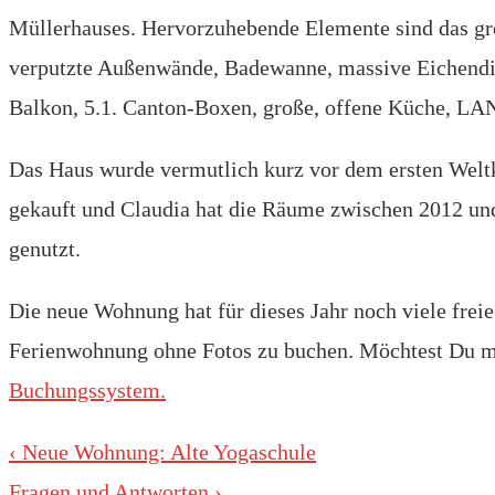
Müllerhauses. Hervorzuhebende Elemente sind das gr
verputzte Außenwände, Badewanne, massive Eichendie
Balkon, 5.1. Canton-Boxen, große, offene Küche, 
Das Haus wurde vermutlich kurz vor dem ersten Welt
gekauft und Claudia hat die Räume zwischen 2012 und
genutzt.
Die neue Wohnung hat für dieses Jahr noch viele freie
Ferienwohnung ohne Fotos zu buchen. Möchtest Du m
Buchungssystem.
Beitragsnavigation
Vorheriger
‹ Neue Wohnung: Alte Yogaschule
Beitrag
Nächster
Fragen und Antworten ›