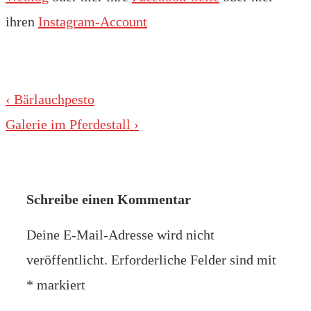
ihren
Instagram-Account
Beitragsnavigation
Vorheriger
‹ Bärlauchpesto
Beitrag
Nächster
Galerie im Pferdestall ›
ist
Beitrag
ist
Schreibe einen Kommentar
Deine E-Mail-Adresse wird nicht
veröffentlicht.
Erforderliche Felder sind mit
*
markiert