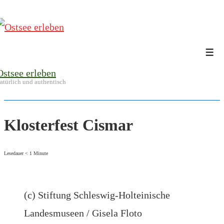
↓
Zum
Inhalt
Me
Ostsee erleben
atürlich und authentisch
Klosterfest Cismar
Lesedauer
< 1
Minute
(c) Stiftung Schleswig-Holteinische
Landesmuseen / Gisela Floto