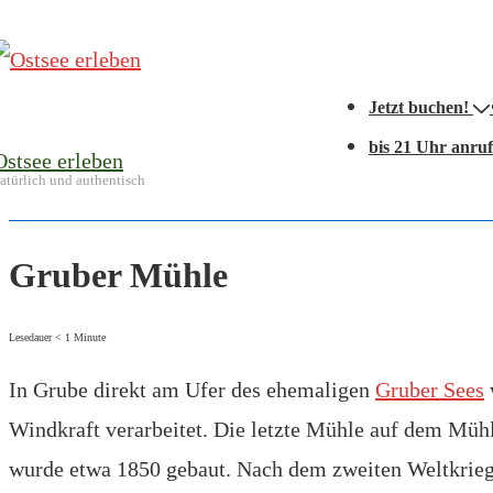
↓
Zum
Hauptnavigation
Inhalt
Jetzt buchen!
bis 21 Uhr anru
Ostsee erleben
atürlich und authentisch
Gruber Mühle
Lesedauer
< 1
Minute
In Grube direkt am Ufer des ehemaligen
Gruber Sees
Windkraft verarbeitet. Die letzte Mühle auf dem Müh
wurde etwa 1850 gebaut. Nach dem zweiten Weltkrieg