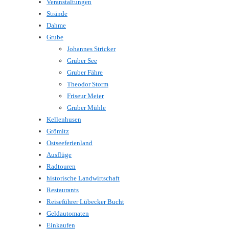
Veranstaltungen
Strände
Dahme
Grube
Johannes Stricker
Gruber See
Gruber Fähre
Theodor Storm
Friseur Meier
Gruber Mühle
Kellenhusen
Grömitz
Ostseeferienland
Ausflüge
Radtouren
historische Landwirtschaft
Restaurants
Reiseführer Lübecker Bucht
Geldautomaten
Einkaufen