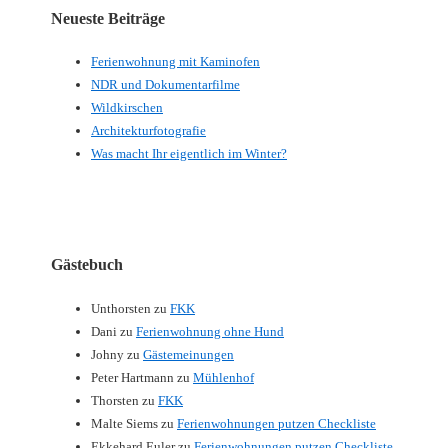
Neueste Beiträge
Ferienwohnung mit Kaminofen
NDR und Dokumentarfilme
Wildkirschen
Architekturfotografie
Was macht Ihr eigentlich im Winter?
Gästebuch
Unthorsten
zu
FKK
Dani
zu
Ferienwohnung ohne Hund
Johny
zu
Gästemeinungen
Peter Hartmann
zu
Mühlenhof
Thorsten
zu
FKK
Malte Siems
zu
Ferienwohnungen putzen Checkliste
Ekkehard Euler
zu
Ferienwohnungen putzen Checkliste