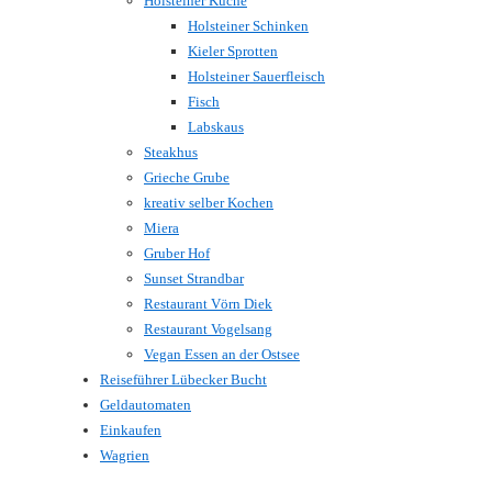
Holsteiner Küche
Holsteiner Schinken
Kieler Sprotten
Holsteiner Sauerfleisch
Fisch
Labskaus
Steakhus
Grieche Grube
kreativ selber Kochen
Miera
Gruber Hof
Sunset Strandbar
Restaurant Vörn Diek
Restaurant Vogelsang
Vegan Essen an der Ostsee
Reiseführer Lübecker Bucht
Geldautomaten
Einkaufen
Wagrien