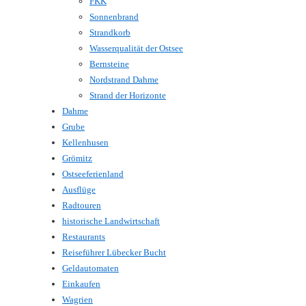
FKK
Sonnenbrand
Strandkorb
Wasserqualität der Ostsee
Bernsteine
Nordstrand Dahme
Strand der Horizonte
Dahme
Grube
Kellenhusen
Grömitz
Ostseeferienland
Ausflüge
Radtouren
historische Landwirtschaft
Restaurants
Reiseführer Lübecker Bucht
Geldautomaten
Einkaufen
Wagrien