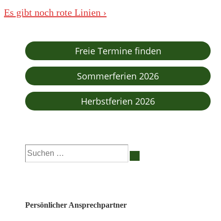
Beitrag
Nächster
Es gibt noch rote Linien ›
ist
Beitrag
ist
Freie Termine finden
Sommerferien 2026
Herbstferien 2026
Suchen
nach:
Persönlicher Ansprechpartner