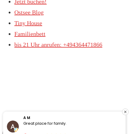
Jetzt buchen!
Ostsee Blog
Tiny House
Familienbett
bis 21 Uhr anrufen: +494364471866
A M
F
Great place for family.
W
F