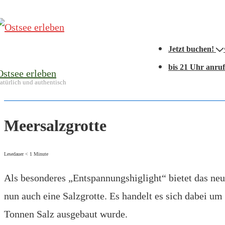
↓
Zum
Hauptnavigation
Inhalt
Jetzt buchen!
bis 21 Uhr anru
Ostsee erleben
atürlich und authentisch
Meersalzgrotte
Lesedauer
< 1
Minute
Als besonderes „Entspannungshiglight“ bietet das ne
nun auch eine Salzgrotte. Es handelt es sich dabei u
Tonnen Salz ausgebaut wurde.