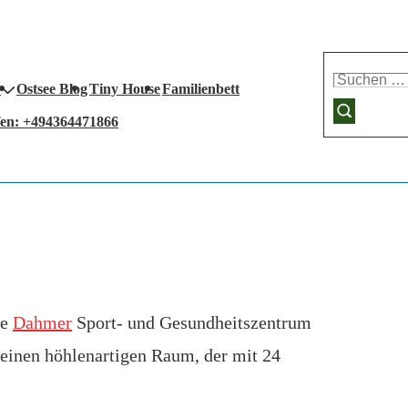
Suchen
Ostsee Blog
Tiny House
Familienbett
nach:
fen: +494364471866
ue
Dahmer
Sport- und Gesundheitszentrum
m einen höhlenartigen Raum, der mit 24